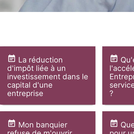
La réduction
Qu'
d'impôt liée à un
l'accél
investissement dans le
Entrep
capital d'une
servic
entreprise
?
Mon banquier
Quel
refuse de m'ouvrir
pour u