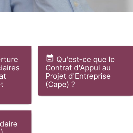
rture
Qu'est-ce que le
iaires
Contrat d'Appui au
at
Projet d'Entreprise
et
(Cape) ?
idaire
)