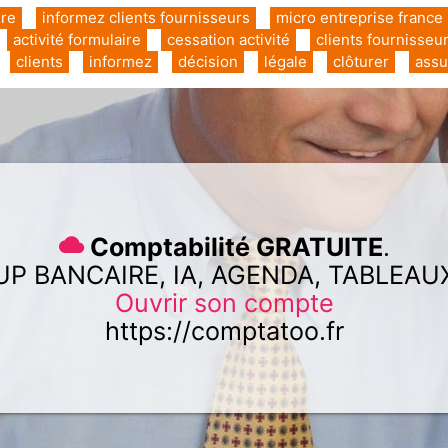
ire
informez clients fournisseurs
micro entreprise france
activité formulaire
cessation activité
clients fournisseu
clients
informez
décision
légale
clôturer
assu
Comptabilité GRATUITE
.
UP BANCAIRE, IA, AGENDA, TABLEAU
Ouvrir son compte
https://comptatoo.fr