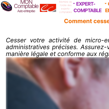
MON
Membre de
EXPERT-
Comptable
l'ordre des
experts-
COMPTABLE
E
Auto-entreprise
comptables
Comment cesser
Cesser votre activité de micro-
administratives précises. Assurez-
manière légale et conforme aux rég