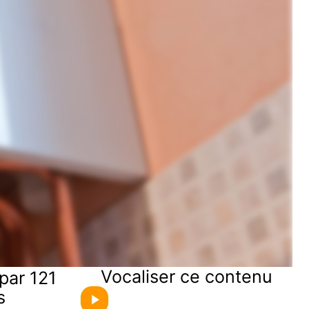
Vocaliser ce contenu
par 121
s