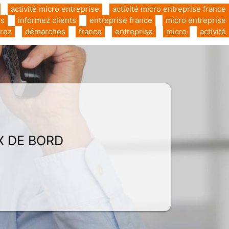
activité micro entreprise
activité micro entreprise france
rs
informez clients
entreprise france
micro entreprise
rez
démarches
france
entreprise
micro
activité
X DE BORD