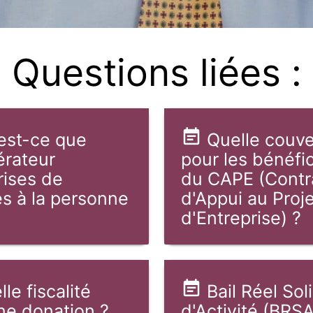
Questions liées :
est-ce que
Quelle couve
érateur
pour les bénéfic
rises de
du CAPE (Contr
es à la personne
d'Appui au Proj
d'Entreprise) ?
le fiscalité
Bail Réel Sol
ne donation ?
d'Activité (BRSA